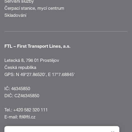
Servisní služby
Čerpací stanice, mycí centrum
Skladování
FTL – First Transport Lines, a.s.
Letecká 8, 796 01 Prostějov
Česká republika
GPS:
N 49°27.86520'
,
E 17°7.68845'
IČ: 46345850
DIČ: CZ46345850
Tel.:
+420 582 320 111
E-mail:
ftl@ftl.cz