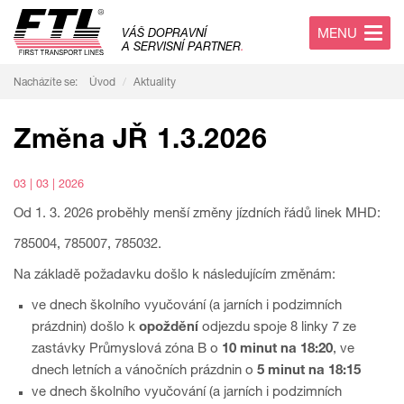
MENU
VÁŠ DOPRAVNÍ
A SERVISNÍ PARTNER
.
Nacházíte se:
Úvod
Aktuality
Změna JŘ 1.3.2026
03 | 03 | 2026
Od 1. 3. 2026 proběhly menší změny jízdních řádů linek MHD:
785004, 785007, 785032.
Na základě požadavku došlo k následujícím změnám:
ve dnech školního vyučování (a jarních i podzimních
prázdnin) došlo k
opoždění
odjezdu spoje 8 linky 7 ze
zastávky Průmyslová zóna B o
10 minut na 18:20
, ve
dnech letních a vánočních prázdnin o
5 minut na 18:15
ve dnech školního vyučování (a jarních i podzimních