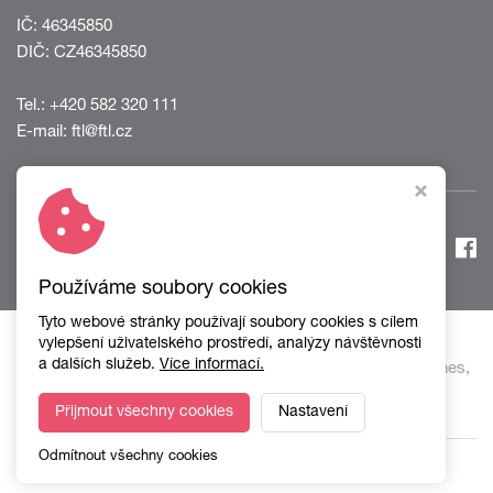
IČ: 46345850
DIČ: CZ46345850
Tel.:
+420 582 320 111
E-mail:
ftl@ftl.cz
Používáme soubory cookies
Tyto webové stránky používají soubory cookies s cílem
vylepšení uživatelského prostředí, analýzy návštěvnosti
a dalších služeb.
Více informací.
Copyright © 2026, FTL – First Transport Lines,
a.s.
Přijmout všechny cookies
Nastavení
Odmítnout všechny cookies
Webdesign STUDIO VIRTUALIS